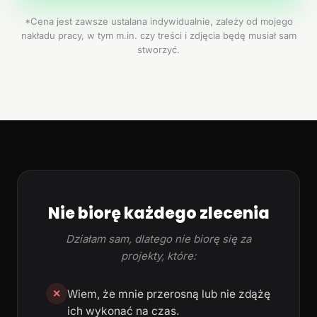
*Cena jest zawsze ustalana indywidualnie, zależy od mojego
nakładu pracy, w tym m.in. czy treści i zdjęcia będę musiał sam
stworzyć.
Nie biorę każdego zlecenia
Działam sam, dlatego nie biorę się za
projekty, które:
Wiem, że mnie przerosną lub nie zdążę
✕
ich wykonać na czas.