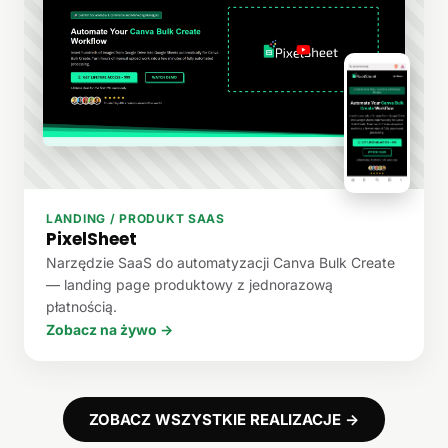
LANDING / PRODUKT SAAS
PixelSheet
Narzędzie SaaS do automatyzacji Canva Bulk Create
— landing page produktowy z jednorazową
płatnością.
Zobacz na żywo →
ZOBACZ WSZYSTKIE REALIZACJE →