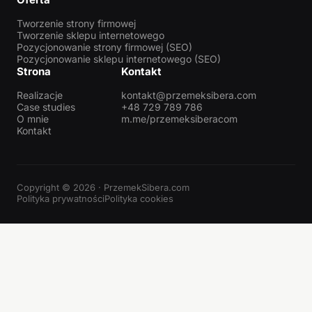
Tworzenie strony firmowej
Tworzenie sklepu internetowego
Pozycjonowanie strony firmowej (SEO)
Pozycjonowanie sklepu internetowego (SEO)
Strona
Kontakt
Realizacje
kontakt@przemeksibera.com
Case studies
+48 729 789 786
O mnie
m.me/przemeksiberacom
Kontakt
Copyright © 2026 · PrzemekSibera.com
Polityka prywatności
Polityka cookies