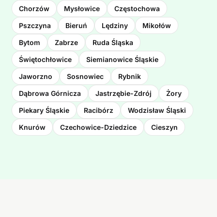
Chorzów
Mysłowice
Częstochowa
Pszczyna
Bieruń
Lędziny
Mikołów
Bytom
Zabrze
Ruda Śląska
Świętochłowice
Siemianowice Śląskie
Jaworzno
Sosnowiec
Rybnik
Dąbrowa Górnicza
Jastrzębie-Zdrój
Żory
Piekary Śląskie
Racibórz
Wodzisław Śląski
Knurów
Czechowice-Dziedzice
Cieszyn