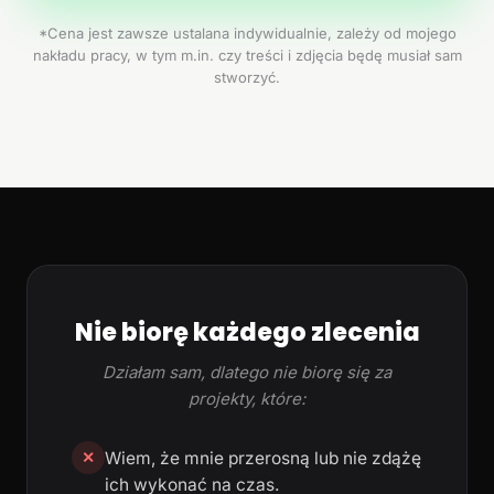
*Cena jest zawsze ustalana indywidualnie, zależy od mojego
nakładu pracy, w tym m.in. czy treści i zdjęcia będę musiał sam
stworzyć.
Nie biorę każdego zlecenia
Działam sam, dlatego nie biorę się za
projekty, które:
Wiem, że mnie przerosną lub nie zdążę
✕
ich wykonać na czas.