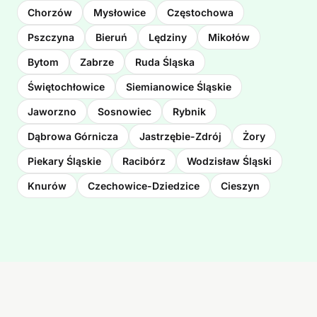
Chorzów
Mysłowice
Częstochowa
Pszczyna
Bieruń
Lędziny
Mikołów
Bytom
Zabrze
Ruda Śląska
Świętochłowice
Siemianowice Śląskie
Jaworzno
Sosnowiec
Rybnik
Dąbrowa Górnicza
Jastrzębie-Zdrój
Żory
Piekary Śląskie
Racibórz
Wodzisław Śląski
Knurów
Czechowice-Dziedzice
Cieszyn