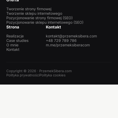
Tworzenie strony firmowej
Tworzenie sklepu internetowego
Pozycjonowanie strony firmowej (SEO)
Pozycjonowanie sklepu internetowego (SEO)
Strona
Kontakt
Realizacje
kontakt@przemeksibera.com
Case studies
+48 729 789 786
O mnie
m.me/przemeksiberacom
Kontakt
Copyright © 2026 · PrzemekSibera.com
Polityka prywatności
Polityka cookies