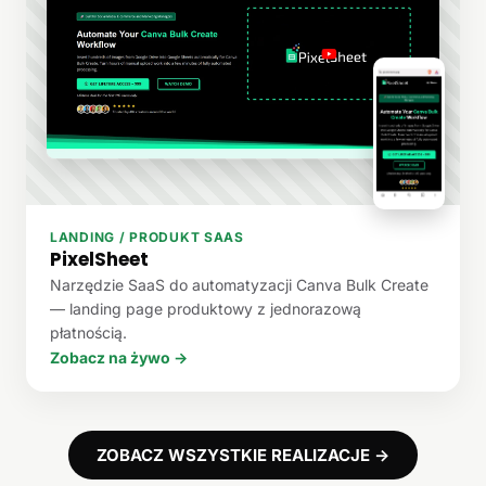
LANDING / PRODUKT SAAS
PixelSheet
Narzędzie SaaS do automatyzacji Canva Bulk Create
— landing page produktowy z jednorazową
płatnością.
Zobacz na żywo →
ZOBACZ WSZYSTKIE REALIZACJE →