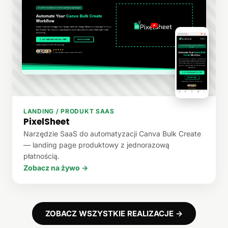
LANDING / PRODUKT SAAS
PixelSheet
Narzędzie SaaS do automatyzacji Canva Bulk Create
— landing page produktowy z jednorazową
płatnością.
Zobacz na żywo →
ZOBACZ WSZYSTKIE REALIZACJE →