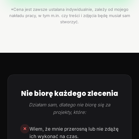
*Cena jest zawsze ustalana indywidualnie, zależy od mojego
nakładu pracy, w tym m.in. czy treści i zdjęcia będę musiał sam
stworzyć.
Nie biorę każdego zlecenia
Działam sam, dlatego nie biorę się za
projekty, które:
Wiem, że mnie przerosną lub nie zdążę
✕
ich wykonać na czas.