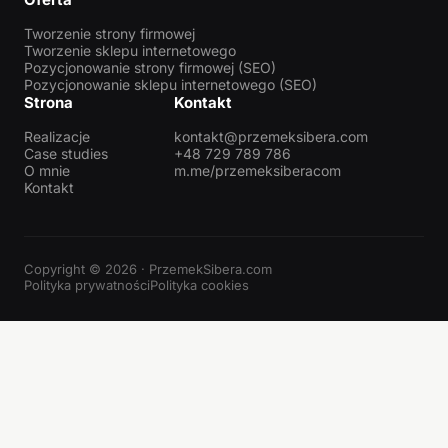
Tworzenie strony firmowej
Tworzenie sklepu internetowego
Pozycjonowanie strony firmowej (SEO)
Pozycjonowanie sklepu internetowego (SEO)
Strona
Kontakt
Realizacje
kontakt@przemeksibera.com
Case studies
+48 729 789 786
O mnie
m.me/przemeksiberacom
Kontakt
Copyright © 2026 · PrzemekSibera.com
Polityka prywatności
Polityka cookies