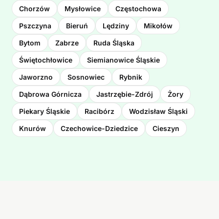
Chorzów
Mysłowice
Częstochowa
Pszczyna
Bieruń
Lędziny
Mikołów
Bytom
Zabrze
Ruda Śląska
Świętochłowice
Siemianowice Śląskie
Jaworzno
Sosnowiec
Rybnik
Dąbrowa Górnicza
Jastrzębie-Zdrój
Żory
Piekary Śląskie
Racibórz
Wodzisław Śląski
Knurów
Czechowice-Dziedzice
Cieszyn