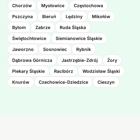
Chorzów
Mysłowice
Częstochowa
Pszczyna
Bieruń
Lędziny
Mikołów
Bytom
Zabrze
Ruda Śląska
Świętochłowice
Siemianowice Śląskie
Jaworzno
Sosnowiec
Rybnik
Dąbrowa Górnicza
Jastrzębie-Zdrój
Żory
Piekary Śląskie
Racibórz
Wodzisław Śląski
Knurów
Czechowice-Dziedzice
Cieszyn