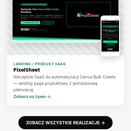
LANDING / PRODUKT SAAS
PixelSheet
Narzędzie SaaS do automatyzacji Canva Bulk Create
— landing page produktowy z jednorazową
płatnością.
Zobacz na żywo →
ZOBACZ WSZYSTKIE REALIZACJE →