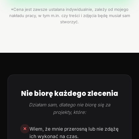
*Cena jest zawsze ustalana indywidualnie, zależy od mojego
nakładu pracy, w tym m.in. czy treści i zdjęcia będę musiał sam
stworzyć.
Nie biorę każdego zlecenia
Działam sam, dlatego nie biorę się za
projekty, które:
Wiem, że mnie przerosną lub nie zdążę
✕
ich wykonać na czas.