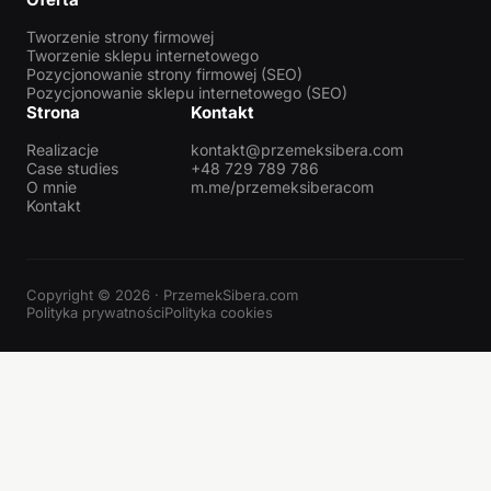
Tworzenie strony firmowej
Tworzenie sklepu internetowego
Pozycjonowanie strony firmowej (SEO)
Pozycjonowanie sklepu internetowego (SEO)
Strona
Kontakt
Realizacje
kontakt@przemeksibera.com
Case studies
+48 729 789 786
O mnie
m.me/przemeksiberacom
Kontakt
Copyright © 2026 · PrzemekSibera.com
Polityka prywatności
Polityka cookies