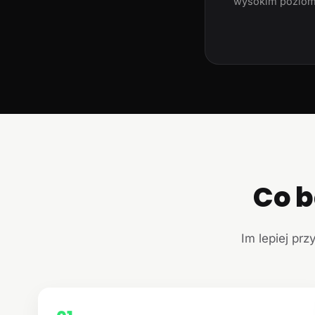
wysokim poziom
Co b
Im lepiej prz