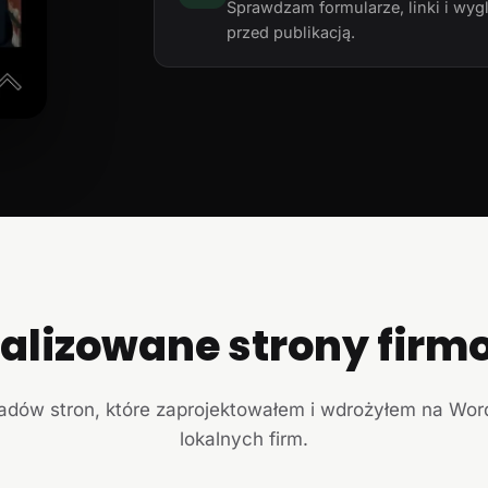
Sprawdzam formularze, linki i wyg
przed publikacją.
ealizowane strony firm
ładów stron, które zaprojektowałem i wdrożyłem na Wor
lokalnych firm.