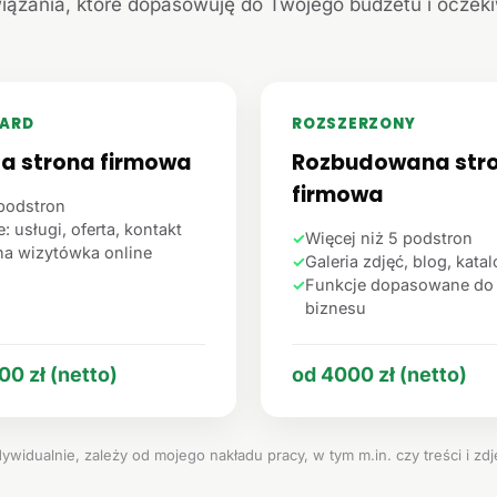
iązania, które dopasowuję do Twojego budżetu i oczek
ARD
ROZSZERZONY
ta strona firmowa
Rozbudowana str
firmowa
podstron
: usługi, oferta, kontakt
✓
Więcej niż 5 podstron
na wizytówka online
✓
Galeria zdjęć, blog, kata
✓
Funkcje dopasowane do
biznesu
00 zł (netto)
od 4000 zł (netto)
ywidualnie, zależy od mojego nakładu pracy, w tym m.in. czy treści i zd