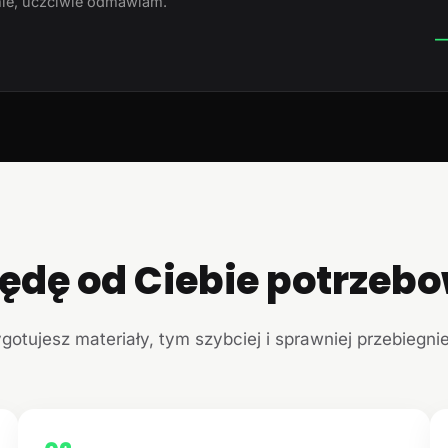
ie, uczciwie odmawiam.
—
ędę od Ciebie potrzeb
ygotujesz materiały, tym szybciej i sprawniej przebiegni