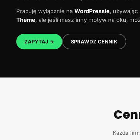
Pracuję wyłącznie na
WordPressie
, używając
Theme
, ale jeśli masz inny motyw na oku, m
ZAPYTAJ →
SPRAWDŹ CENNIK
Cen
Każda firm