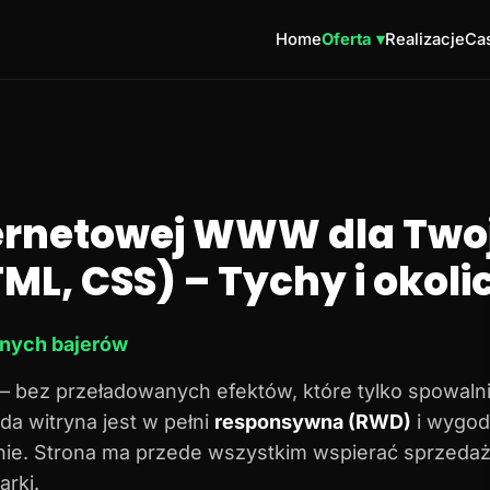
Home
Oferta ▾
Realizacje
Cas
ternetowej WWW dla Twoj
ML, CSS) – Tychy i okoli
dnych bajerów
– bez przeładowanych efektów, które tylko spowalni
da witryna jest w pełni
responsywna (RWD)
i wygod
onie. Strona ma przede wszystkim wspierać sprzedaż
rki.