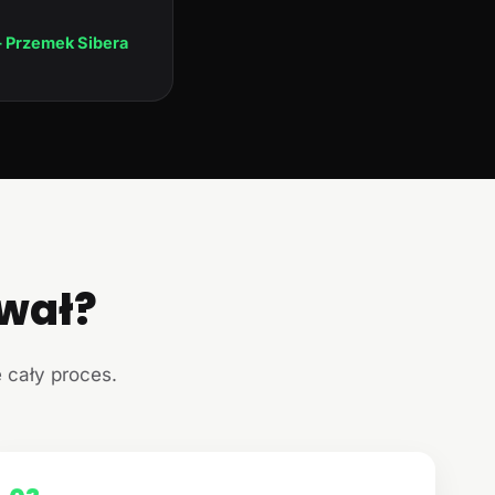
 Przemek Sibera
ował?
e cały proces.