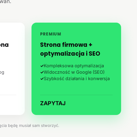
iwań.
PREMIUM
ona
Strona firmowa +
optymalizacja i SEO
✓
Kompleksowa optymalizacja
log
✓
Widoczność w Google (SEO)
✓
Szybkość działania i konwersja
ZAPYTAJ
jęcia będę musiał sam stworzyć.