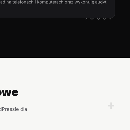
ląd na telefonach i komputerach oraz wykonuję audyt
owe
+
dPressie dla