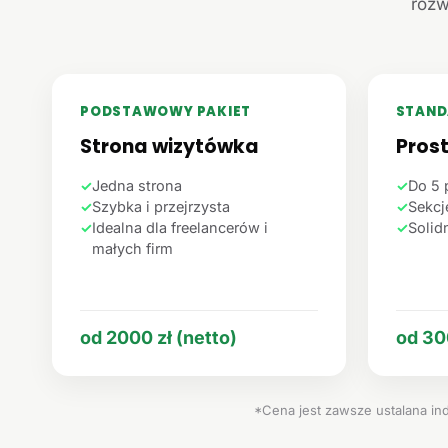
rozw
PODSTAWOWY PAKIET
STAND
Strona wizytówka
Pros
✓
Jedna strona
✓
Do 5 
✓
Szybka i przejrzysta
✓
Sekcje
✓
Idealna dla freelancerów i
✓
Solid
małych firm
od 2000 zł (netto)
od 30
*Cena jest zawsze ustalana ind