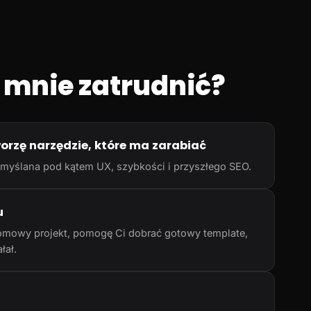
 mnie zatrudnić?
worzę narzędzie, które ma zarabiać
rzemyślana pod kątem UX, szybkości i przyszłego SEO.
u
omowy projekt, pomogę Ci dobrać gotowy template,
łał.