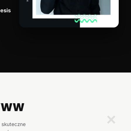
esis
 WWW
✕
i skuteczne