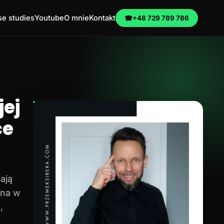
e studies
Youtube
O mnie
Kontakt
☎
+48 729 789 786
ej
ce
ają
na w
,