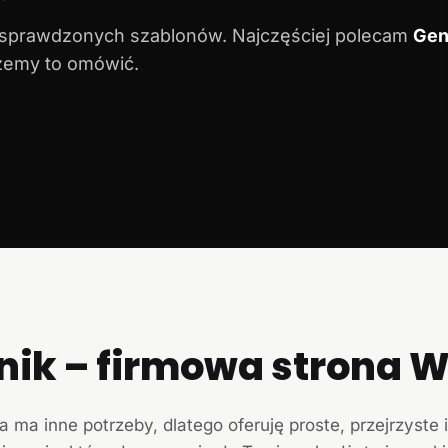
 sprawdzonych szablonów. Najczęściej polecam
Gen
ożemy to omówić.
nik – firmowa strona
a ma inne potrzeby, dlatego oferuję proste, przejrzyste 