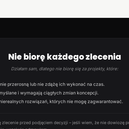
Nie biorę każdego zlecenia
Działam sam, dlatego nie biorę się za projekty, które:
ie przerosną lub nie zdążę ich wykonać na czas.
myślane i wymagają ciągłych zmian koncepcji.
ierealnych rozwiązań, których nie mogę zagwarantować.
 zlecenie przed podjęciem decyzji – jeśli wiem, że nie dowiozę p