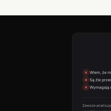
Wiem, że mn
✕
Są źle prze
✕
Wymagają n
✕
Zawsze analizuję