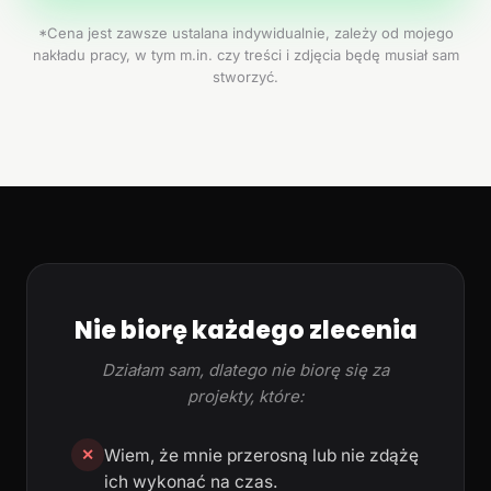
*Cena jest zawsze ustalana indywidualnie, zależy od mojego
nakładu pracy, w tym m.in. czy treści i zdjęcia będę musiał sam
stworzyć.
Nie biorę każdego zlecenia
Działam sam, dlatego nie biorę się za
projekty, które:
Wiem, że mnie przerosną lub nie zdążę
✕
ich wykonać na czas.