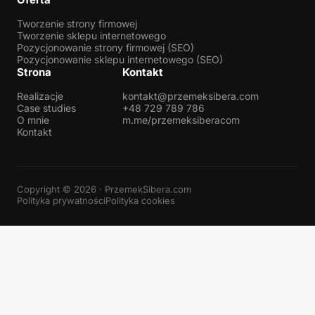
Tworzenie strony firmowej
Tworzenie sklepu internetowego
Pozycjonowanie strony firmowej (SEO)
Pozycjonowanie sklepu internetowego (SEO)
Strona
Kontakt
Realizacje
kontakt@przemeksibera.com
Case studies
+48 729 789 786
O mnie
m.me/przemeksiberacom
Kontakt
Copyright © 2026 · PrzemekSibera.com
Polityka prywatności
Polityka cookies