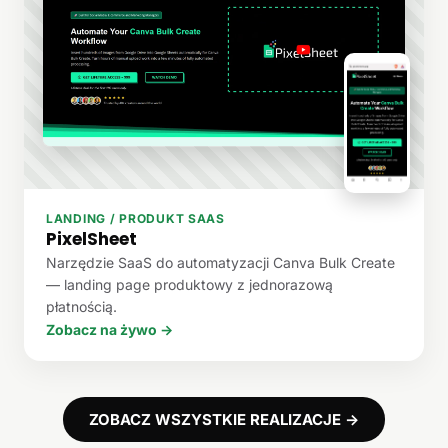
LANDING / PRODUKT SAAS
PixelSheet
Narzędzie SaaS do automatyzacji Canva Bulk Create
— landing page produktowy z jednorazową
płatnością.
Zobacz na żywo →
ZOBACZ WSZYSTKIE REALIZACJE →