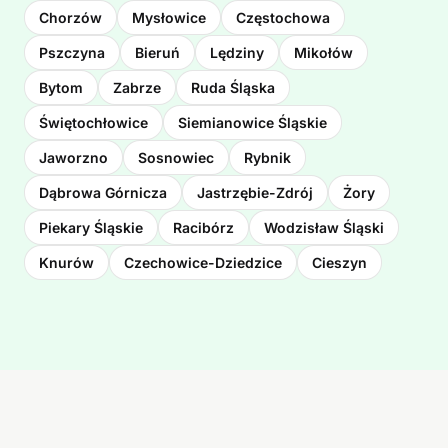
Chorzów
Mysłowice
Częstochowa
Pszczyna
Bieruń
Lędziny
Mikołów
Bytom
Zabrze
Ruda Śląska
Świętochłowice
Siemianowice Śląskie
Jaworzno
Sosnowiec
Rybnik
Dąbrowa Górnicza
Jastrzębie-Zdrój
Żory
Piekary Śląskie
Racibórz
Wodzisław Śląski
Knurów
Czechowice-Dziedzice
Cieszyn