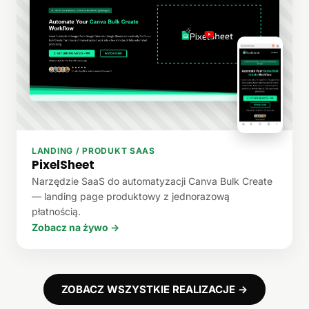
LANDING / PRODUKT SAAS
PixelSheet
Narzędzie SaaS do automatyzacji Canva Bulk Create
— landing page produktowy z jednorazową
płatnością.
Zobacz na żywo →
ZOBACZ WSZYSTKIE REALIZACJE →