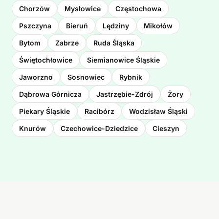
Chorzów
Mysłowice
Częstochowa
Pszczyna
Bieruń
Lędziny
Mikołów
Bytom
Zabrze
Ruda Śląska
Świętochłowice
Siemianowice Śląskie
Jaworzno
Sosnowiec
Rybnik
Dąbrowa Górnicza
Jastrzębie-Zdrój
Żory
Piekary Śląskie
Racibórz
Wodzisław Śląski
Knurów
Czechowice-Dziedzice
Cieszyn