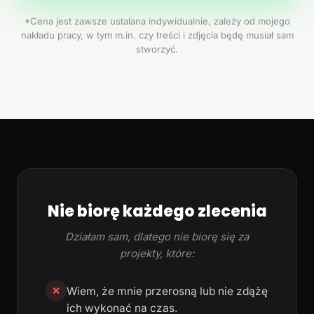
*Cena jest zawsze ustalana indywidualnie, zależy od mojego
nakładu pracy, w tym m.in. czy treści i zdjęcia będę musiał sam
stworzyć.
Nie biorę każdego zlecenia
Działam sam, dlatego nie biorę się za
projekty, które:
Wiem, że mnie przerosną lub nie zdążę
✕
ich wykonać na czas.