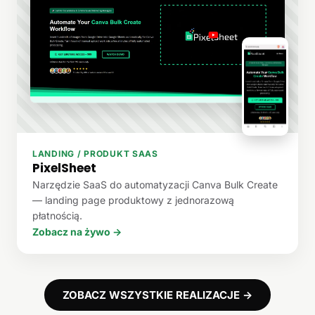
LANDING / PRODUKT SAAS
PixelSheet
Narzędzie SaaS do automatyzacji Canva Bulk Create
— landing page produktowy z jednorazową
płatnością.
Zobacz na żywo →
ZOBACZ WSZYSTKIE REALIZACJE →