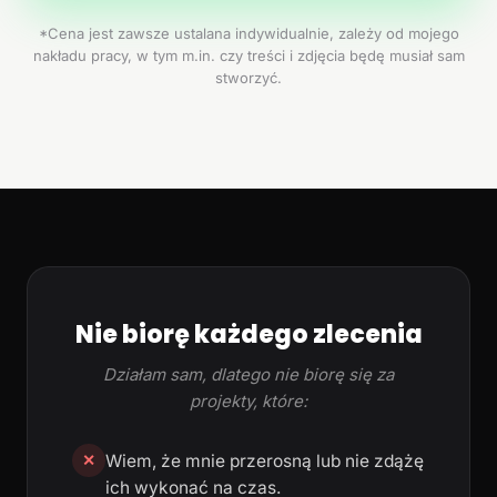
*Cena jest zawsze ustalana indywidualnie, zależy od mojego
nakładu pracy, w tym m.in. czy treści i zdjęcia będę musiał sam
stworzyć.
Nie biorę każdego zlecenia
Działam sam, dlatego nie biorę się za
projekty, które:
Wiem, że mnie przerosną lub nie zdążę
✕
ich wykonać na czas.