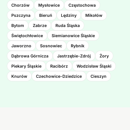
Chorzów
Mysłowice
Częstochowa
Pszczyna
Bieruń
Lędziny
Mikołów
Bytom
Zabrze
Ruda Śląska
Świętochłowice
Siemianowice Śląskie
Jaworzno
Sosnowiec
Rybnik
Dąbrowa Górnicza
Jastrzębie-Zdrój
Żory
Piekary Śląskie
Racibórz
Wodzisław Śląski
Knurów
Czechowice-Dziedzice
Cieszyn