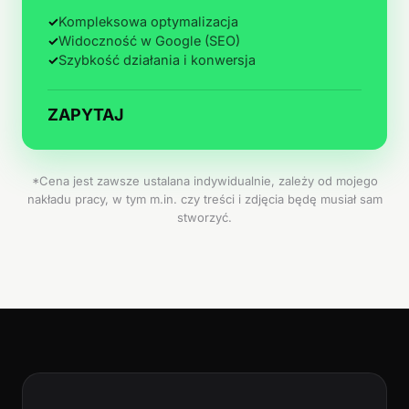
✓
Kompleksowa optymalizacja
✓
Widoczność w Google (SEO)
✓
Szybkość działania i konwersja
ZAPYTAJ
*Cena jest zawsze ustalana indywidualnie, zależy od mojego
nakładu pracy, w tym m.in. czy treści i zdjęcia będę musiał sam
stworzyć.