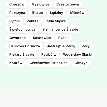
Chorzów
Mysłowice
Częstochowa
Pszczyna
Bieruń
Lędziny
Mikołów
Bytom
Zabrze
Ruda Śląska
Świętochłowice
Siemianowice Śląskie
Jaworzno
Sosnowiec
Rybnik
Dąbrowa Górnicza
Jastrzębie-Zdrój
Żory
Piekary Śląskie
Racibórz
Wodzisław Śląski
Knurów
Czechowice-Dziedzice
Cieszyn