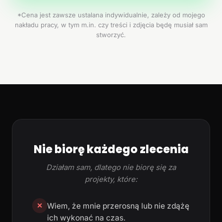
*Cena jest zawsze ustalana indywidualnie, zależy od mojego
nakładu pracy, w tym m.in. czy treści i zdjęcia będę musiał sam
stworzyć.
Nie biorę każdego zlecenia
Działam sam, dlatego nie biorę się za
projekty, które:
Wiem, że mnie przerosną lub nie zdążę
✕
ich wykonać na czas.