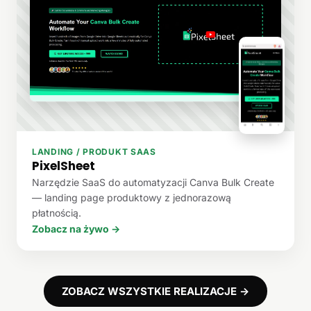
LANDING / PRODUKT SAAS
PixelSheet
Narzędzie SaaS do automatyzacji Canva Bulk Create
— landing page produktowy z jednorazową
płatnością.
Zobacz na żywo →
ZOBACZ WSZYSTKIE REALIZACJE →