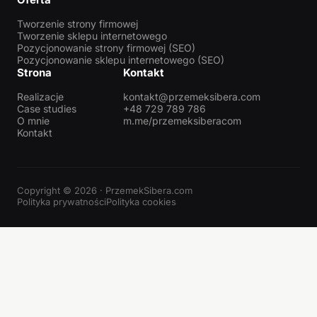
Tworzenie strony firmowej
Tworzenie sklepu internetowego
Pozycjonowanie strony firmowej (SEO)
Pozycjonowanie sklepu internetowego (SEO)
Strona
Kontakt
Realizacje
kontakt@przemeksibera.com
Case studies
+48 729 789 786
O mnie
m.me/przemeksiberacom
Kontakt
Copyright © 2026 · PrzemekSibera.com
Polityka prywatności
Polityka cookies