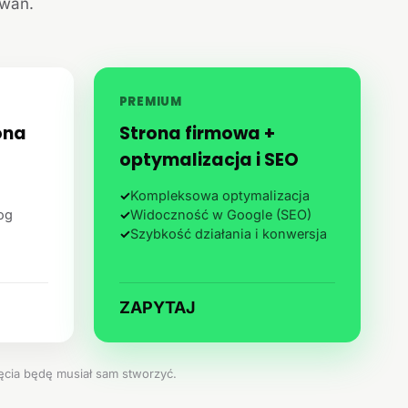
iwań.
PREMIUM
ona
Strona firmowa +
optymalizacja i SEO
✓
Kompleksowa optymalizacja
log
✓
Widoczność w Google (SEO)
✓
Szybkość działania i konwersja
ZAPYTAJ
jęcia będę musiał sam stworzyć.