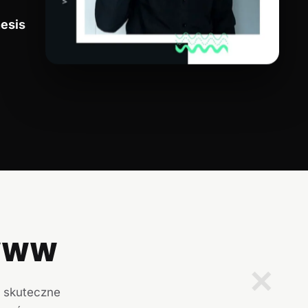
esis
 WWW
✕
i skuteczne