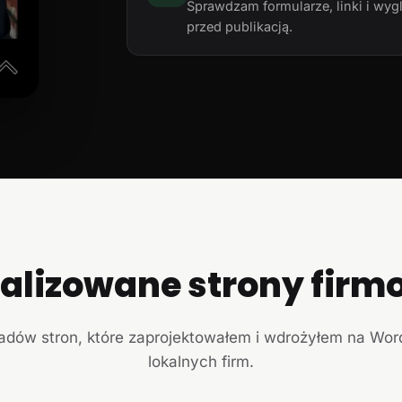
Sprawdzam formularze, linki i wyg
przed publikacją.
ealizowane strony firm
ładów stron, które zaprojektowałem i wdrożyłem na Wor
lokalnych firm.