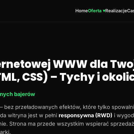
Home
Oferta ▾
Realizacje
Cas
ternetowej WWW dla Twoj
ML, CSS) – Tychy i okoli
dnych bajerów
– bez przeładowanych efektów, które tylko spowalni
da witryna jest w pełni
responsywna (RWD)
i wygod
onie. Strona ma przede wszystkim wspierać sprzedaż
rki.