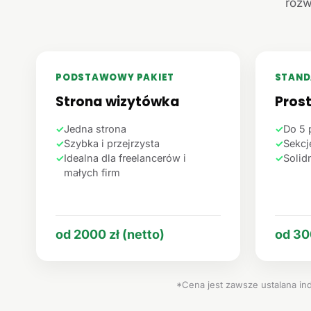
rozw
PODSTAWOWY PAKIET
STAND
Strona wizytówka
Pros
✓
Jedna strona
✓
Do 5 
✓
Szybka i przejrzysta
✓
Sekcje
✓
Idealna dla freelancerów i
✓
Solid
małych firm
od 2000 zł (netto)
od 30
*Cena jest zawsze ustalana ind