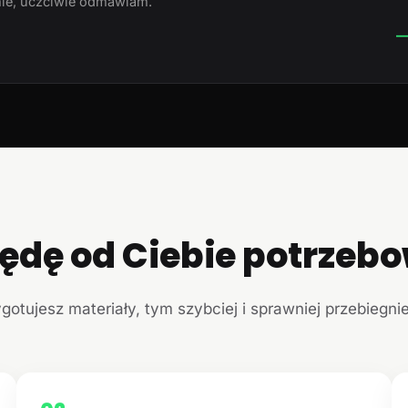
ie, uczciwie odmawiam.
—
ędę od Ciebie potrzeb
ygotujesz materiały, tym szybciej i sprawniej przebiegni