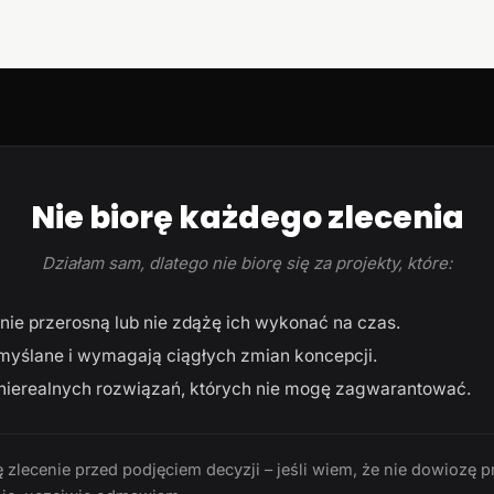
Nie biorę każdego zlecenia
Działam sam, dlatego nie biorę się za projekty, które:
ie przerosną lub nie zdążę ich wykonać na czas.
myślane i wymagają ciągłych zmian koncepcji.
ierealnych rozwiązań, których nie mogę zagwarantować.
 zlecenie przed podjęciem decyzji – jeśli wiem, że nie dowiozę p