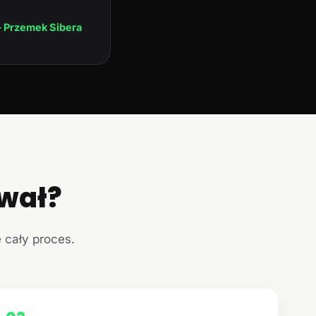
 Przemek Sibera
ował?
e cały proces.