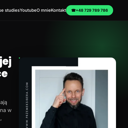
e studies
Youtube
O mnie
Kontakt
☎
+48 729 789 786
ej
ce
ają
na w
,