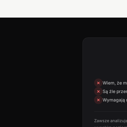
Wiem, że mn
✕
Są źle prze
✕
Wymagają n
✕
Zawsze analizuję