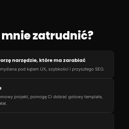
 mnie zatrudnić?
worzę narzędzie, które ma zarabiać
rzemyślana pod kątem UX, szybkości i przyszłego SEO.
u
omowy projekt, pomogę Ci dobrać gotowy template,
łał.