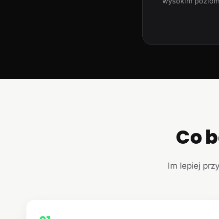
wysokim poziom
Co b
Im lepiej prz