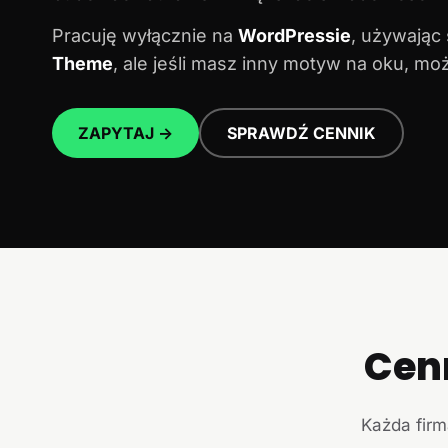
Pracuję wyłącznie na
WordPressie
, używając
Theme
, ale jeśli masz inny motyw na oku, m
ZAPYTAJ →
SPRAWDŹ CENNIK
Cen
Każda firm