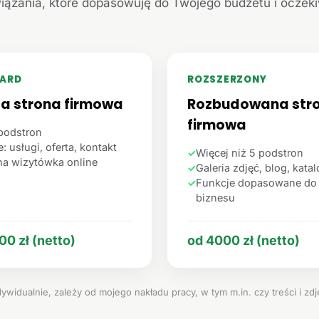
iązania, które dopasowuję do Twojego budżetu i oczek
ARD
ROZSZERZONY
ta strona firmowa
Rozbudowana str
firmowa
podstron
: usługi, oferta, kontakt
✓
Więcej niż 5 podstron
na wizytówka online
✓
Galeria zdjęć, blog, kata
✓
Funkcje dopasowane do
biznesu
00 zł (netto)
od 4000 zł (netto)
ywidualnie, zależy od mojego nakładu pracy, w tym m.in. czy treści i zd