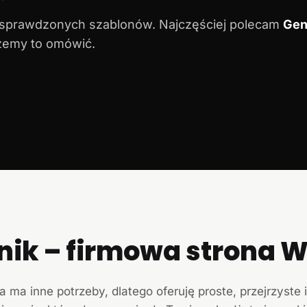
 sprawdzonych szablonów. Najczęściej polecam
Gen
ożemy to omówić.
nik – firmowa strona
a ma inne potrzeby, dlatego oferuję proste, przejrzyste 