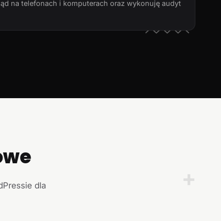
ląd na telefonach i komputerach oraz wykonuję audyt
owe
+
dPressie dla