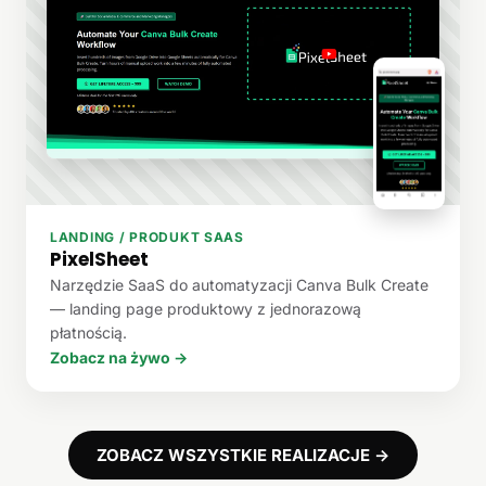
LANDING / PRODUKT SAAS
PixelSheet
Narzędzie SaaS do automatyzacji Canva Bulk Create
— landing page produktowy z jednorazową
płatnością.
Zobacz na żywo →
ZOBACZ WSZYSTKIE REALIZACJE →