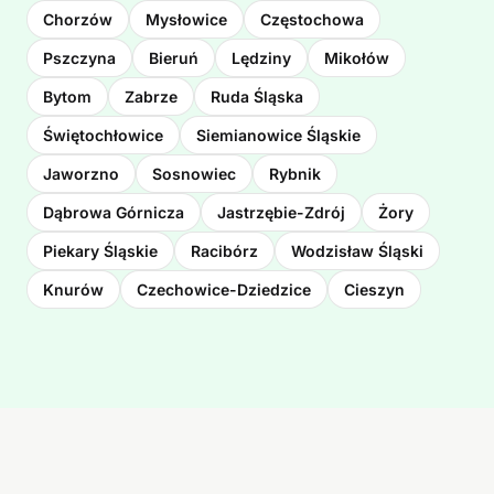
Chorzów
Mysłowice
Częstochowa
Pszczyna
Bieruń
Lędziny
Mikołów
Bytom
Zabrze
Ruda Śląska
Świętochłowice
Siemianowice Śląskie
Jaworzno
Sosnowiec
Rybnik
Dąbrowa Górnicza
Jastrzębie-Zdrój
Żory
Piekary Śląskie
Racibórz
Wodzisław Śląski
Knurów
Czechowice-Dziedzice
Cieszyn