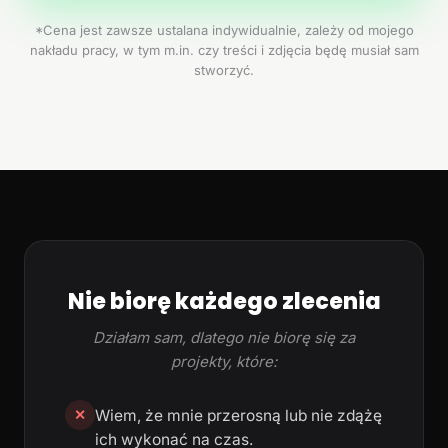
*Cena jest zawsze ustalana indywidualnie, zależy od mojego
nakładu pracy, w tym m.in. czy treści i zdjęcia będę musiał sam
stworzyć.
Nie biorę każdego zlecenia
Działam sam, dlatego nie biorę się za
projekty, które:
Wiem, że mnie przerosną lub nie zdążę
✕
ich wykonać na czas.