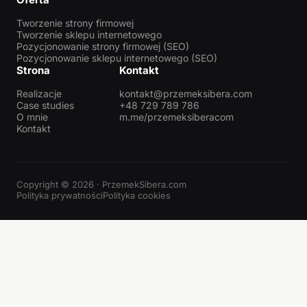
Tworzenie strony firmowej
Tworzenie sklepu internetowego
Pozycjonowanie strony firmowej (SEO)
Pozycjonowanie sklepu internetowego (SEO)
Strona
Kontakt
Realizacje
kontakt@przemeksibera.com
Case studies
+48 729 789 786
O mnie
m.me/przemeksiberacom
Kontakt
Copyright © 2026 · PrzemekSibera.com
Polityka prywatności
Polityka cookies