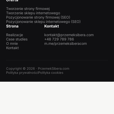
Tworzenie strony firmowej
Tworzenie sklepu internetowego
Pozycjonowanie strony firmowej (SEO)
Pozycjonowanie sklepu internetowego (SEO)
Strona
Kontakt
Realizacje
kontakt@przemeksibera.com
Case studies
+48 729 789 786
O mnie
m.me/przemeksiberacom
Kontakt
Copyright © 2026 · PrzemekSibera.com
Polityka prywatności
Polityka cookies