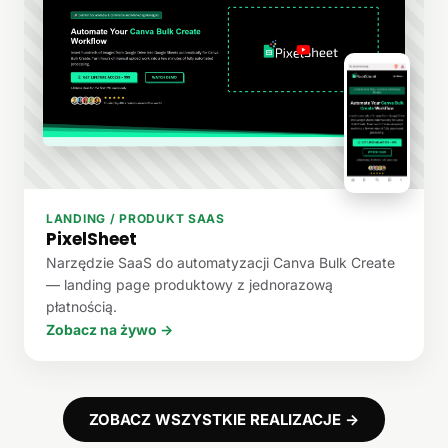
LANDING / PRODUKT SAAS
PixelSheet
Narzędzie SaaS do automatyzacji Canva Bulk Create
— landing page produktowy z jednorazową
płatnością.
Zobacz na żywo →
ZOBACZ WSZYSTKIE REALIZACJE →