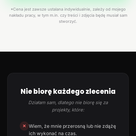
*Cena jest zawsze ustalana indywidualnie, zależy od mojego
nakładu pracy, w tym m.in. czy treści i zdjęcia będę musiał sam
stworzyć.
Nie biorę każdego zlecenia
Działam sam, dlatego nie biorę się za
projekty, które:
Wiem, że mnie przerosną lub nie zdążę
✕
ich wykonać na czas.