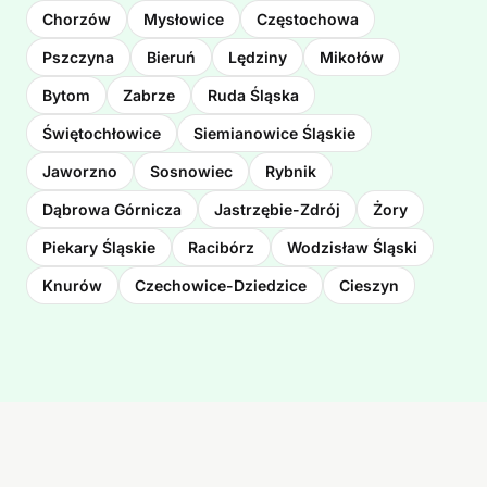
Chorzów
Mysłowice
Częstochowa
Pszczyna
Bieruń
Lędziny
Mikołów
Bytom
Zabrze
Ruda Śląska
Świętochłowice
Siemianowice Śląskie
Jaworzno
Sosnowiec
Rybnik
Dąbrowa Górnicza
Jastrzębie-Zdrój
Żory
Piekary Śląskie
Racibórz
Wodzisław Śląski
Knurów
Czechowice-Dziedzice
Cieszyn