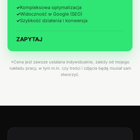
✓
Kompleksowa optymalizacja
✓
Widoczność w Google (SEO)
✓
Szybkość działania i konwersja
ZAPYTAJ
*Cena jest zawsze ustalana indywidualnie, zależy od mojego
nakładu pracy, w tym m.in. czy treści i zdjęcia będę musiał sam
stworzyć.